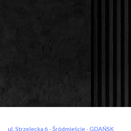
ul. Strzelecka 6 - Śródmieście - GDAŃSK